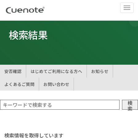
ナ
ビ
ゲ
ー
検索結果
シ
ョ
ン
の
切
安否確認
はじめてご利用になる方へ
お知らせ
替
よくあるご質問
お問い合わせ
検
索
検索情報を取得しています