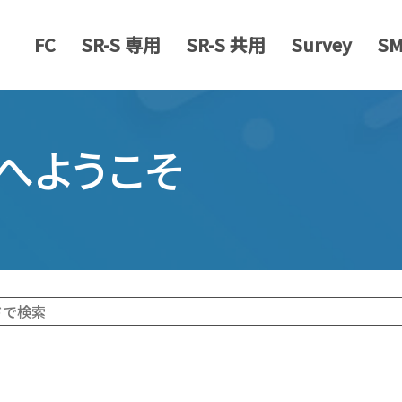
FC
SR-S 専用
SR-S 共用
Survey
S
S へようこそ