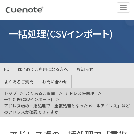
ナ
ビ
ゲ
ー
一括処理(CSVインポート)
シ
ョ
ン
の
切
FC
はじめてご利用になる方へ
お知らせ
替
よくあるご質問
お問い合わせ
トップ
よくあるご質問
アドレス帳関連
一括処理(CSVインポート)
アドレス帳の一括処理で「重複処理となったメールアドレス」はど
のアドレスか確認できますか。