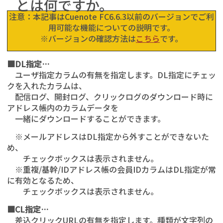
とは何ですか。
注意：本記事はCuenote FC6.6.3以前のバージョンでご利
用可能な機能についての説明です。
※バージョンの確認方法は
こちら
です。
■DL指定…
ユーザ指定カラムの有無を指定します。DL指定にチェッ
クを入れたカラムは、
配信ログ、開封ログ、クリックログのダウンロード時に
アドレス帳内のカラムデータを
一緒にダウンロードすることができます。
※メールアドレスはDL指定から外すことができないた
め、
チェックボックスは表示されません。
※重複/基幹/IDアドレス帳の会員IDカラムはDL指定が常
に有効となるため、
チェックボックスは表示されません。
■CL指定…
差込クリックURLの有無を指定します。種類が文字列の