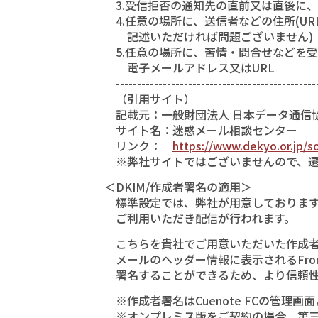
3.受信拒否の通知先の直前又は直後に、
4.任意の場所に、送信者などの住所(UR
記述いただければ問題ございません)
5.任意の場所に、苦情・問合せなどを受
電子メールアドレス又はURL
------------------------------------------------
（引用サイト）
記載元：一般財団法人 日本データ通信
サイト名：迷惑メール相談センター
リンク：
https://www.dekyo.or.jp/s
※弊社サイトではございませんので、遷
＜DKIM/作成者署名の適用＞
標準設定では、弊社が用意しております第
ご利用いただき配信が行われます。
こちらを貴社でご用意いただいた作成者
メールのヘッダー情報に表示されるFro
署名することができるため、より信頼性
※作成者署名はCuenote FCの管理画
※オンプレミス版をご契約の場合、第三