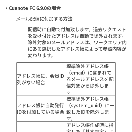
・Cuenote FC 6.9.0の場合
メール配信に付加する方法
配信時に自動で付加致します。過去リクエスト
を受け付けたアドレスは自動で除外されます。
除外対象のメールアドレスは、ワークエリア内
にある選択したアドレス帳によって参照内容が
変わります。
標準除外アドレス帳
（email）に含まれて
アドレス帳に、会員ID
るメールアドレスを配
列がない場合
信対象から除外しま
す。
標準除外アドレス帳
アドレス帳に自動発行
（system_uuid）に一
IDを付加している場合
致したIDを除外しま
す。
アドレス帳作成時に指
定した「基本設定」よ