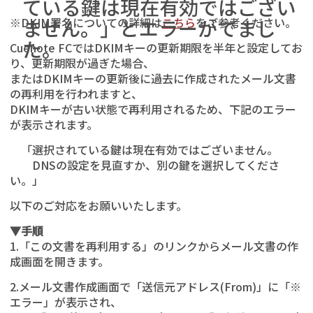
ている鍵は現在有効ではござい
※DKIM署名についての詳細は
ません。」とエラーがでまし
こちら
をご参考ください。
た。
Cuenote FCではDKIMキーの更新期限を半年と設定してお
り、更新期限が過ぎた場合、
またはDKIMキーの更新後に過去に作成されたメール文書
の再利用を行われますと、
DKIMキーが古い状態で再利用されるため、下記のエラー
が表示されます。
「選択されている鍵は現在有効ではございません。
DNSの設定を見直すか、別の鍵を選択してくださ
い。」
以下のご対応をお願いいたします。
▼手順
1.「この文書を再利用する」のリンクからメール文書の作
成画面を開きます。
2.メール文書作成画面で「送信元アドレス(From)」に「※
エラー」が表示され、