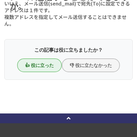
いいえ、メール送信(send_mail)で宛先(To)に設定できる
か。
アドレスは１件です。
複数アドレスを指定してメール送信することはできませ
ん。
この記事は役に立ちましたか？
👍 役に立った
👎 役に立たなかった