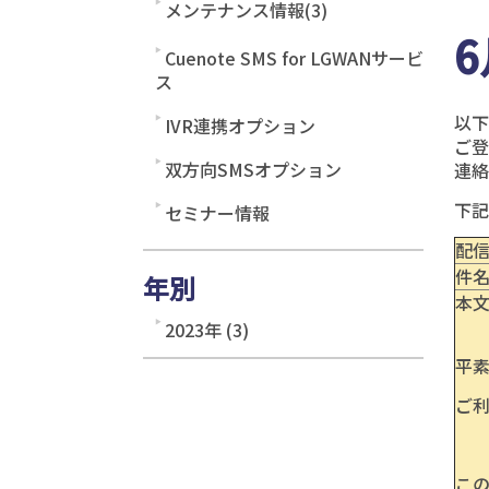
メンテナンス情報(3)
Cuenote SMS for LGWANサービ
ス
以下
IVR連携オプション
ご登
双方向SMSオプション
連絡
下記
セミナー情報
配信
件名
年別
本
2023年 (3)
平素
ご
この