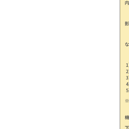
内 
影
な
1
2
3）
4
5
※
ご
機
下