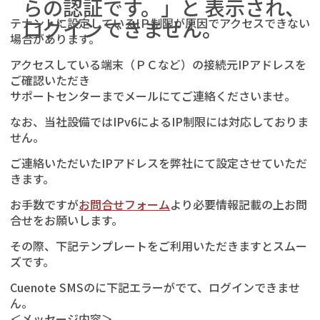
らの認証です。」と 表示され、
テナントに設定しているIＰ制限が原因でアクセスできない
ログインできません。
場合があります。
アクセスしている端末（ＰＣなど）の接続元IPアドレスを
ご確認いただき
サポートセンターまでメールにてご連絡くださいませ。
なお、当社設備ではIPv6によるIP制限には対応しておりま
せん。
ご連絡いただいたIPアドレスを弊社にて設定させていただ
きます。
お手数ですが
お問合せフォーム
より必要情報記載の上お問
合せをお願いします。
その際、下記テンプレートをご利用いただきますとスムー
ズです。
Cuenote SMSのに下記エラーがでて、ログインできませ
ん。
＜メッセージ内容＞