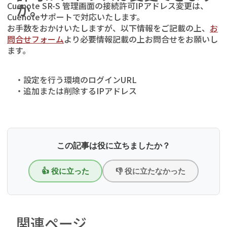
Cuenote SR-S 管理画面の接続許可IPアドレス変更は、
か。
Cuenoteサポートで対応いたします。
お手数をおかけいたしますが、以下情報をご記載の上、
お
問合せフォーム
より必要情報記載の上お問合せをお願いし
ます。
・設定を行う環境のログインURL
・追加または削除するIPアドレス
この記事は役に立ちましたか？
👍 役に立った
👎 役に立たなかった
関連ページ