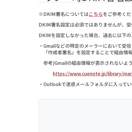
※DKIM署名については
こちら
をご参考くだ
DKIM署名設定は必須ではありませんが、
DKIMを設定しなかった場合、過去に以下
・Gmailなどの特定のメーラーにおいて受信し
「作成者署名」を設定することで経由情報
参考)Gmailの経由情報が表示されないよ
https://www.cuenote.jp/library/ma
・Outlookで迷惑メールフォルダに入って