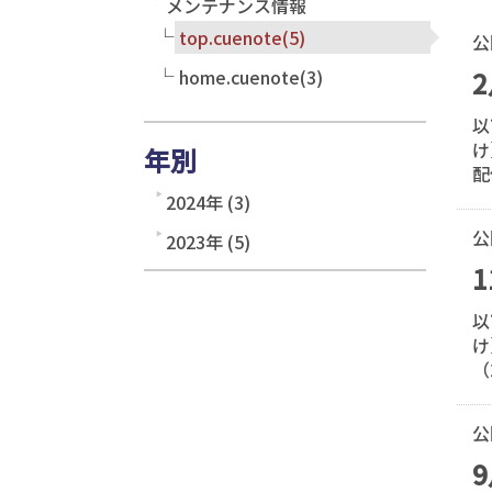
メンテナンス情報
top.cuenote(5)
公
home.cuenote(3)
以
け
年別
配
2024年 (3)
公
2023年 (5)
以
け
（
公