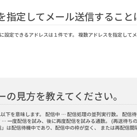
を指定してメール送信すること
先(To)に設定できるアドレスは１件です。 複数アドレスを指定し
ーの見方を教えてください。
下を意味します。 配信中 … 配信処理の並列実行数。 配信待
信 … 一度配信を試み、後に再度配信を試みる通数。 (再送待ち
」は配信待機中であり、配信中の枠が空く、 または再配信間隔に