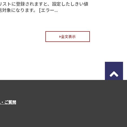
スリストに登録されますと、設定したしきい値
になります。 [エラー...
全文表示
見・ご質問