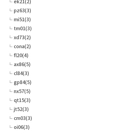
ek21(2)
pz63(3)
mi51(3)
tm01(3)
xd73(2)
cona(2)
fl20(4)
ax86(5)
cl84(3)
gp84(5)
nx57(5)
qt15(3)
jt52(3)
cm03(3)
oi06(3)