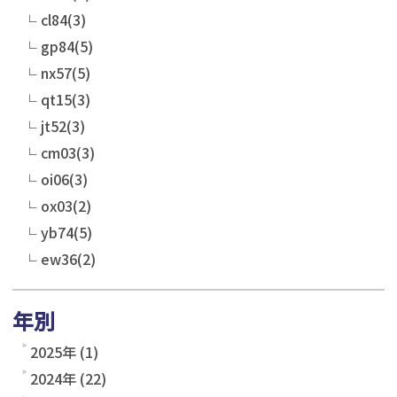
cl84(3)
gp84(5)
nx57(5)
qt15(3)
jt52(3)
cm03(3)
oi06(3)
ox03(2)
yb74(5)
ew36(2)
年別
2025年 (1)
2024年 (22)