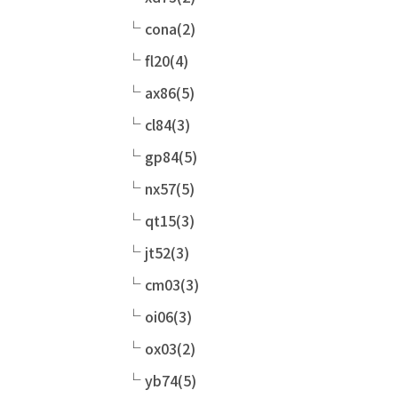
cona(2)
fl20(4)
ax86(5)
cl84(3)
gp84(5)
nx57(5)
qt15(3)
jt52(3)
cm03(3)
oi06(3)
ox03(2)
yb74(5)