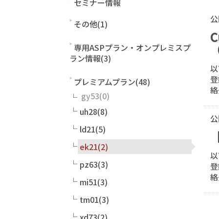
セミナー情報
公
その他(1)
（
専用ASPプラン・オンプレミスプ
ラン情報(3)
以
登
プレミアムプラン(48)
絡
gy53
uh28(8)
公
ld21(5)
ek21(2)
以
pz63(3)
登
絡
mi51(3)
tm01(3)
xd73(2)