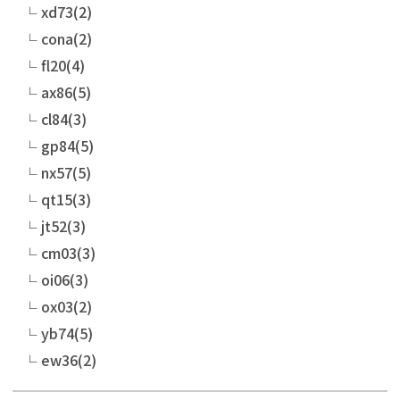
xd73(2)
cona(2)
fl20(4)
ax86(5)
cl84(3)
gp84(5)
nx57(5)
qt15(3)
jt52(3)
cm03(3)
oi06(3)
ox03(2)
yb74(5)
ew36(2)