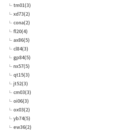
tm01(3)
xd73(2)
cona(2)
fl20(4)
ax86(5)
cl84(3)
gp84(5)
nx57(5)
qt15(3)
jt52(3)
cm03(3)
oi06(3)
ox03(2)
yb74(5)
ew36(2)