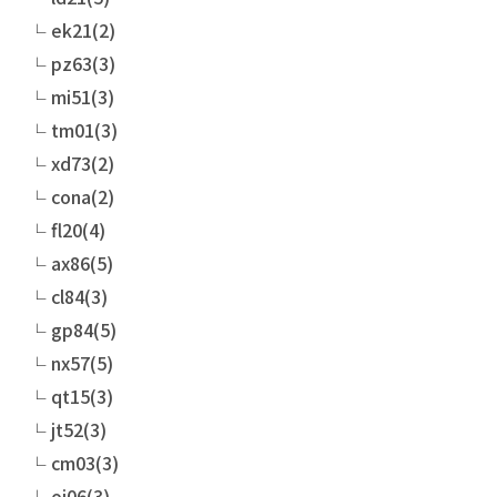
ek21(2)
pz63(3)
mi51(3)
tm01(3)
xd73(2)
cona(2)
fl20(4)
ax86(5)
cl84(3)
gp84(5)
nx57(5)
qt15(3)
jt52(3)
cm03(3)
oi06(3)