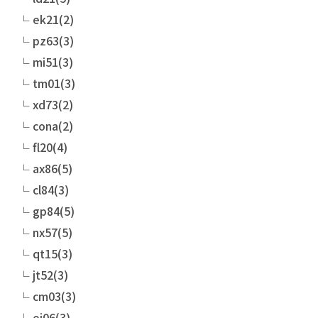
ek21(2)
pz63(3)
mi51(3)
tm01(3)
xd73(2)
cona(2)
fl20(4)
ax86(5)
cl84(3)
gp84(5)
nx57(5)
qt15(3)
jt52(3)
cm03(3)
oi06(3)