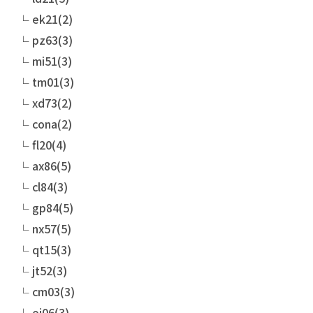
ek21(2)
pz63(3)
mi51(3)
tm01(3)
xd73(2)
cona(2)
fl20(4)
ax86(5)
cl84(3)
gp84(5)
nx57(5)
qt15(3)
jt52(3)
cm03(3)
oi06(3)